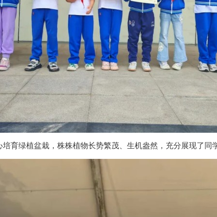
心培育绿植盆栽，株株植物长势繁茂、生机盎然，充分展现了同